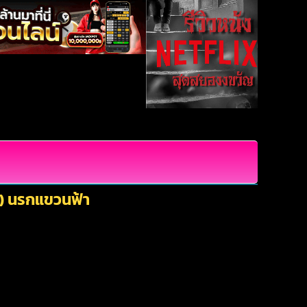
0) นรกแขวนฟ้า