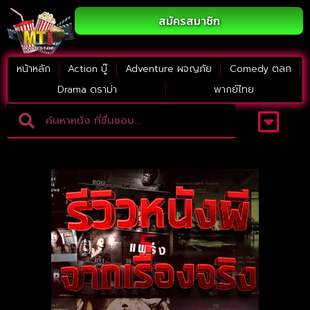
สมัครสมาชิก
หน้าหลัก
Action บู๊
Adventure ผจญภัย
Comedy ตลก
Drama ดราม่า
พากย์ไทย
Adventure ผจญภัย
ดูหนังภาคต่อ
Comedy ตลก
Drama ดราม่า
Thriller ระทึกขวัญ
Horror สยองขวัญ
หนังใหม่2023