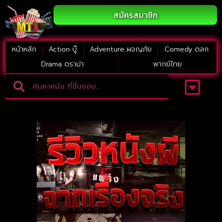
สมัครสมาชิก
หน้าหลัก
Action บู๊
Adventure ผจญภัย
Comedy ตลก
Drama ดราม่า
พากย์ไทย
Adventure ผจญภัย
ดูหนังภาคต่อ
Comedy ตลก
Drama ดราม่า
Thriller ระทึกขวัญ
Horror สยองขวัญ
หนังใหม่2023