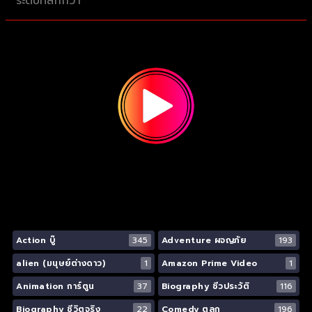
ระดับที่ลึกกว่า
Action บู๊
345
Adventure ผจญภัย
193
alien (มนุษย์ต่างดาว)
1
Amazon Prime Video
1
Animation การ์ตูน
37
Biography ชีวประวัติ
116
Biography ชีวิตจริง
22
Comedy ตลก
196