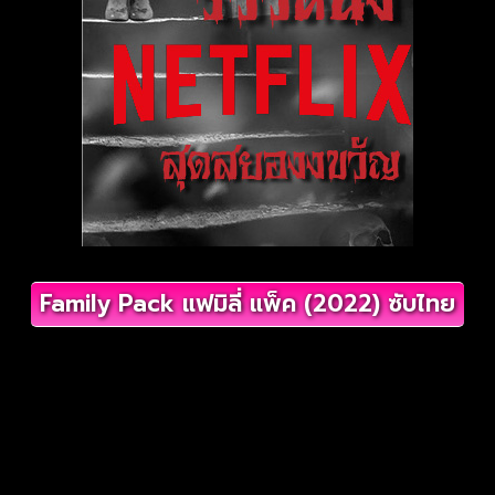
Family Pack แฟมิลี่ แพ็ค (2022) ซับไทย