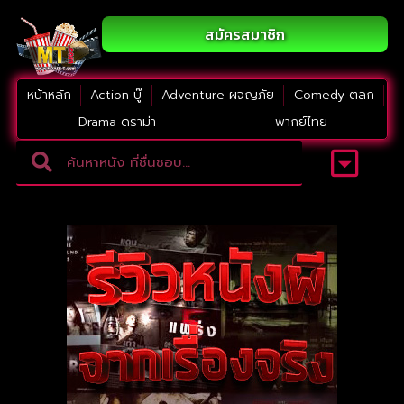
สมัครสมาชิก
หน้าหลัก
Action บู๊
Adventure ผจญภัย
Comedy ตลก
Drama ดราม่า
พากย์ไทย
Adventure ผจญภัย
ดูหนังภาคต่อ
Comedy ตลก
Drama ดราม่า
Thriller ระทึกขวัญ
Horror สยองขวัญ
หนังใหม่2023