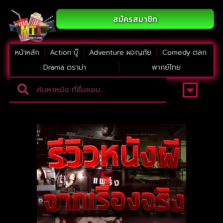
สมัครสมาชิก
หน้าหลัก
Action บู๊
Adventure ผจญภัย
Comedy ตลก
Drama ดราม่า
พากย์ไทย
Adventure ผจญภัย
ดูหนังภาคต่อ
Comedy ตลก
Drama ดราม่า
Thriller ระทึกขวัญ
Horror สยองขวัญ
หนังใหม่2023