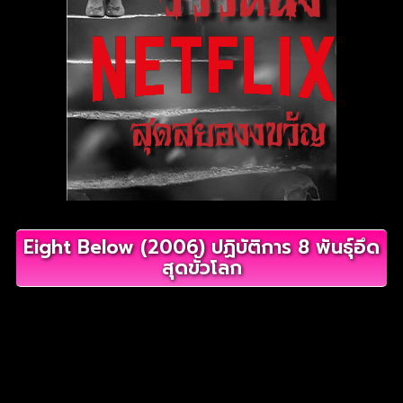
Eight Below (2006) ปฏิบัติการ 8 พันธุ์อึด
สุดขั้วโลก