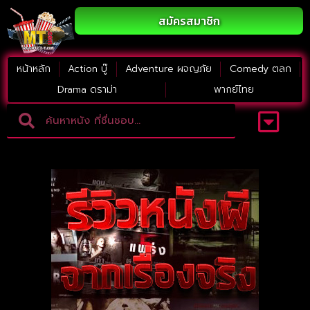
สมัครสมาชิก
หน้าหลัก
Action บู๊
Adventure ผจญภัย
Comedy ตลก
Drama ดราม่า
พากย์ไทย
Adventure ผจญภัย
ดูหนังภาคต่อ
Comedy ตลก
Drama ดราม่า
Thriller ระทึกขวัญ
Horror สยองขวัญ
หนังใหม่2023