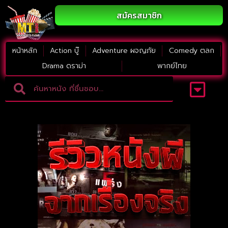
สมัครสมาชิก
หน้าหลัก
Action บู๊
Adventure ผจญภัย
Comedy ตลก
Drama ดราม่า
พากย์ไทย
Adventure ผจญภัย
ดูหนังภาคต่อ
Comedy ตลก
Drama ดราม่า
Thriller ระทึกขวัญ
Horror สยองขวัญ
หนังใหม่2023