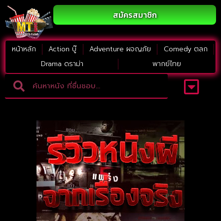
สมัครสมาชิก
หน้าหลัก
Action บู๊
Adventure ผจญภัย
Comedy ตลก
Drama ดราม่า
พากย์ไทย
Adventure ผจญภัย
ดูหนังภาคต่อ
Comedy ตลก
Drama ดราม่า
Thriller ระทึกขวัญ
Horror สยองขวัญ
หนังใหม่2023