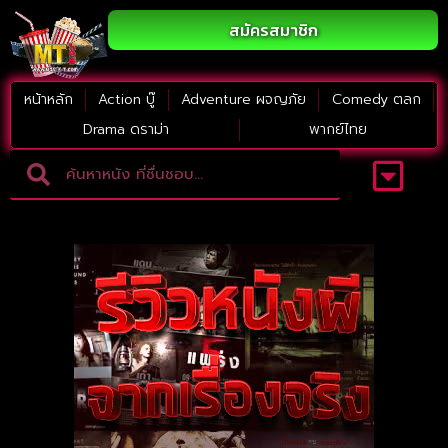
สมัครสมาชิก
หน้าหลัก
Action บู๊
Adventure ผจญภัย
Comedy ตลก
Drama ดราม่า
พากย์ไทย
Adventure ผจญภัย
ดูหนังภาคต่อ
Comedy ตลก
Drama ดราม่า
Thriller ระทึกขวัญ
Horror สยองขวัญ
หนังใหม่2023