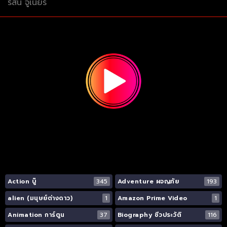
ริสัน จูเนียร์
Action บู๊
345
Adventure ผจญภัย
193
alien (มนุษย์ต่างดาว)
1
Amazon Prime Video
1
Animation การ์ตูน
37
Biography ชีวประวัติ
116