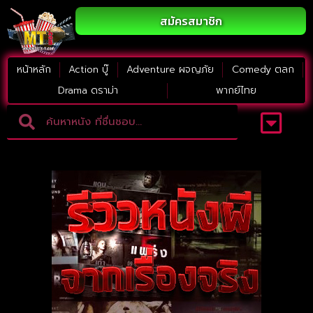
สมัครสมาชิก
หน้าหลัก
Action บู๊
Adventure ผจญภัย
Comedy ตลก
Drama ดราม่า
พากย์ไทย
Adventure ผจญภัย
ดูหนังภาคต่อ
Comedy ตลก
Drama ดราม่า
Thriller ระทึกขวัญ
Horror สยองขวัญ
หนังใหม่2023