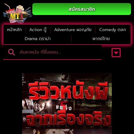
สมัครสมาชิก
หน้าหลัก
Action บู๊
Adventure ผจญภัย
Comedy ตลก
Drama ดราม่า
พากย์ไทย
Adventure ผจญภัย
ดูหนังภาคต่อ
Comedy ตลก
Drama ดราม่า
Thriller ระทึกขวัญ
Horror สยองขวัญ
หนังใหม่2023