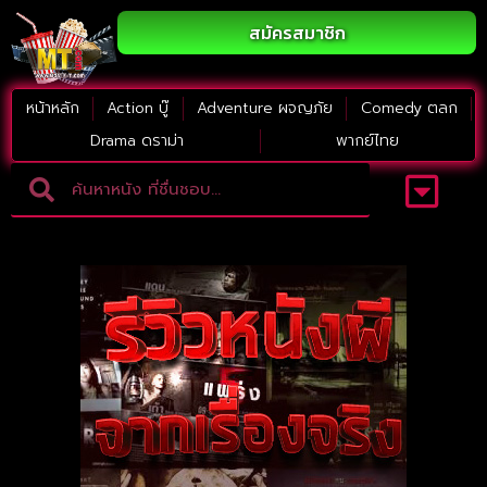
สมัครสมาชิก
หน้าหลัก
Action บู๊
Adventure ผจญภัย
Comedy ตลก
Drama ดราม่า
พากย์ไทย
Adventure ผจญภัย
ดูหนังภาคต่อ
Comedy ตลก
Drama ดราม่า
Thriller ระทึกขวัญ
Horror สยองขวัญ
หนังใหม่2023