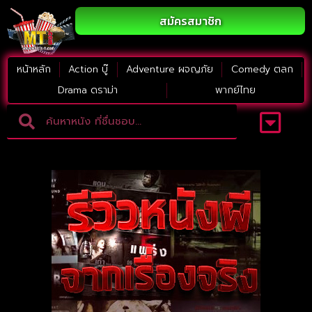
สมัครสมาชิก
หน้าหลัก
Action บู๊
Adventure ผจญภัย
Comedy ตลก
Drama ดราม่า
พากย์ไทย
Adventure ผจญภัย
ดูหนังภาคต่อ
Comedy ตลก
Drama ดราม่า
Thriller ระทึกขวัญ
Horror สยองขวัญ
หนังใหม่2023