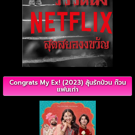
Congrats My Ex! (2023) ลุ้นรักป่วน ก๊วน
แฟนเก่า