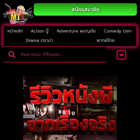
สมัครสมาชิก
หน้าหลัก
Action บู๊
Adventure ผจญภัย
Comedy ตลก
Drama ดราม่า
พากย์ไทย
Adventure ผจญภัย
ดูหนังภาคต่อ
Comedy ตลก
Drama ดราม่า
Thriller ระทึกขวัญ
Horror สยองขวัญ
หนังใหม่2023