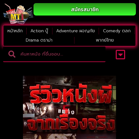
สมัครสมาชิก
หน้าหลัก
Action บู๊
Adventure ผจญภัย
Comedy ตลก
Drama ดราม่า
พากย์ไทย
Adventure ผจญภัย
ดูหนังภาคต่อ
Comedy ตลก
Drama ดราม่า
Thriller ระทึกขวัญ
Horror สยองขวัญ
หนังใหม่2023