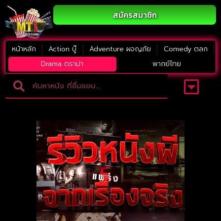
สมัครสมาชิก
หน้าหลัก
Action บู๊
Adventure ผจญภัย
Comedy ตลก
Drama ดราม่า
พากย์ไทย
Adventure ผจญภัย
ดูหนังภาคต่อ
Comedy ตลก
Drama ดราม่า
Thriller ระทึกขวัญ
Horror สยองขวัญ
หนังใหม่2023