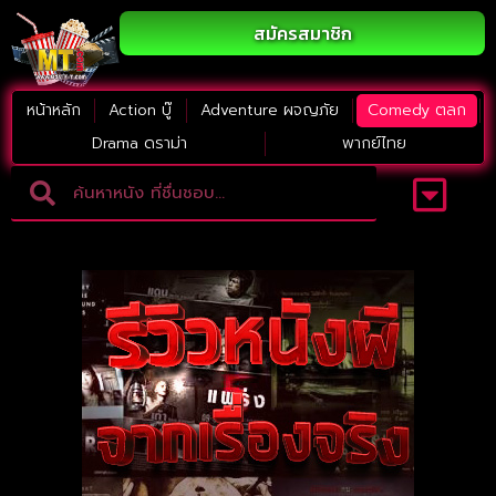
สมัครสมาชิก
หน้าหลัก
Action บู๊
Adventure ผจญภัย
Comedy ตลก
Drama ดราม่า
พากย์ไทย
Adventure ผจญภัย
ดูหนังภาคต่อ
Comedy ตลก
Drama ดราม่า
Thriller ระทึกขวัญ
Horror สยองขวัญ
หนังใหม่2023