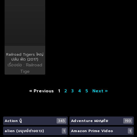
Railroad Tigers ใหญ่
ปล้น ฟัด (2017)
เรื่องย่อ : Railroad
Tige
« Previous
1
2
3
4
5
Next »
Action บู๊
345
Adventure ผจญภัย
193
alien (มนุษย์ต่างดาว)
1
Amazon Prime Video
1