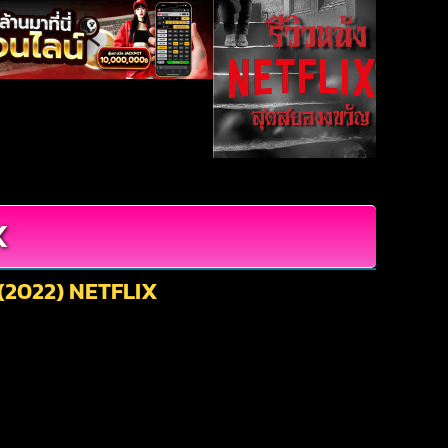
X
์ (2022) NETFLIX