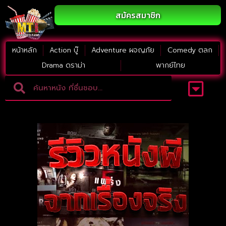
สมัครสมาชิก
หน้าหลัก
Action บู๊
Adventure ผจญภัย
Comedy ตลก
Drama ดราม่า
พากย์ไทย
Adventure ผจญภัย
ดูหนังภาคต่อ
Comedy ตลก
Drama ดราม่า
Thriller ระทึกขวัญ
Horror สยองขวัญ
หนังใหม่2023