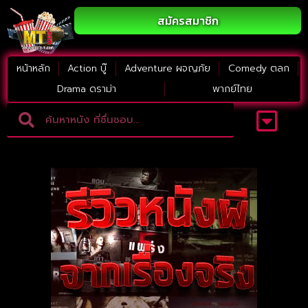
สมัครสมาชิก
หน้าหลัก
Action บู๊
Adventure ผจญภัย
Comedy ตลก
Drama ดราม่า
พากย์ไทย
Adventure ผจญภัย
ดูหนังภาคต่อ
Comedy ตลก
Drama ดราม่า
Thriller ระทึกขวัญ
Horror สยองขวัญ
หนังใหม่2023