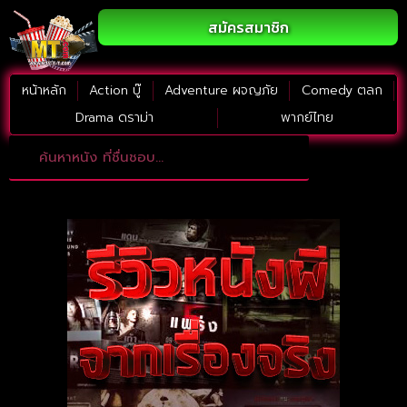
สมัครสมาชิก
หน้าหลัก
Action บู๊
Adventure ผจญภัย
Comedy ตลก
Drama ดราม่า
พากย์ไทย
Adventure ผจญภัย
ดูหนังภาคต่อ
Comedy ตลก
Drama ดราม่า
Thriller ระทึกขวัญ
Horror สยองขวัญ
หนังใหม่2023