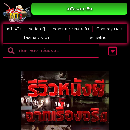
สมัครสมาชิก
หน้าหลัก
Action บู๊
Adventure ผจญภัย
Comedy ตลก
Drama ดราม่า
พากย์ไทย
Adventure ผจญภัย
ดูหนังภาคต่อ
Comedy ตลก
Drama ดราม่า
Thriller ระทึกขวัญ
Horror สยองขวัญ
หนังใหม่2023