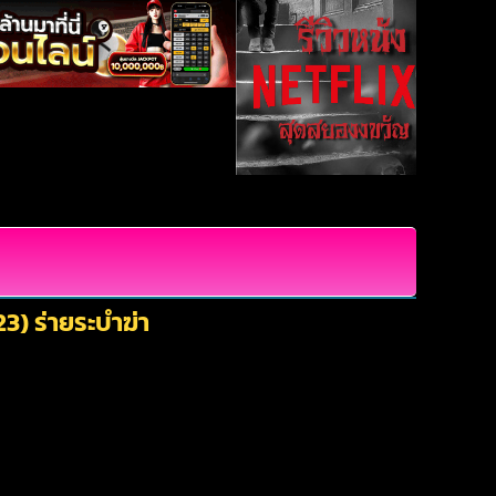
3) ร่ายระบำฆ่า