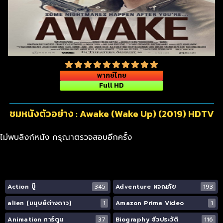
พากย์ไทย
Full HD
ชมหนังตัวอย่าง : Awake (Wake Up) (2019) HDTV
ไม่พบลิงก์หนัง กรุณาตรวจสอบอีกครั้ง
Action บู๊
345
Adventure ผจญภัย
193
alien (มนุษย์ต่างดาว)
1
Amazon Prime Video
1
Animation การ์ตูน
37
Biography ชีวประวัติ
116