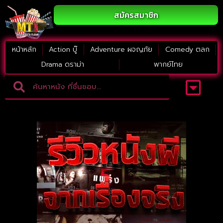
สมัครสมาชิก
หน้าหลัก
Action บู๊
Adventure ผจญภัย
Comedy ตลก
Drama ดราม่า
พากย์ไทย
Adventure ผจญภัย
ดูหนังภาคต่อ
Comedy ตลก
Drama ดราม่า
Thriller ระทึกขวัญ
Horror สยองขวัญ
หนังใหม่2023