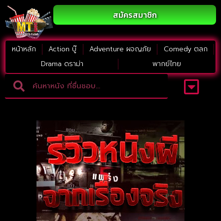
สมัครสมาชิก
หน้าหลัก
Action บู๊
Adventure ผจญภัย
Comedy ตลก
Drama ดราม่า
พากย์ไทย
Adventure ผจญภัย
ดูหนังภาคต่อ
Comedy ตลก
Drama ดราม่า
Thriller ระทึกขวัญ
Horror สยองขวัญ
หนังใหม่2023