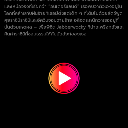
และเหนือจริงที่เรียกว่า “อันเดอร์แลนด์” เธอพบว่าตัวเองอยู่ใน
โลกที่คล้ายกับฝันร้ายที่เธอมีตั้งแต่เด็ก ๆ ที่เต็มไปด้วยสัตว์พูด
คุยราชินีราชินีและอัศวินจอมวายร้าย อลิซตระหนักว่าเธออยู่ที่
นั่นด้วยเหตุผล – เพื่อพิชิต Jabberwocky ที่น่าสะพรึงกลัวและ
คืนค่าราชินีที่ชอบธรรมให้กับบัลลังก์ของเธอ