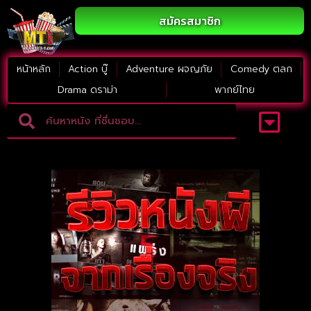
สมัครสมาชิก
หน้าหลัก
Action บู๊
Adventure ผจญภัย
Comedy ตลก
Drama ดราม่า
พากย์ไทย
Adventure ผจญภัย
ดูหนังภาคต่อ
Comedy ตลก
Drama ดราม่า
Thriller ระทึกขวัญ
Horror สยองขวัญ
หนังใหม่2023