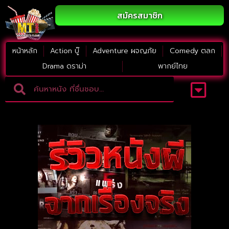
สมัครสมาชิก
หน้าหลัก
Action บู๊
Adventure ผจญภัย
Comedy ตลก
Drama ดราม่า
พากย์ไทย
Adventure ผจญภัย
ดูหนังภาคต่อ
Comedy ตลก
Drama ดราม่า
Thriller ระทึกขวัญ
Horror สยองขวัญ
หนังใหม่2023