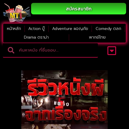
สมัครสมาชิก
หน้าหลัก
Action บู๊
Adventure ผจญภัย
Comedy ตลก
Drama ดราม่า
พากย์ไทย
Adventure ผจญภัย
ดูหนังภาคต่อ
Comedy ตลก
Drama ดราม่า
Thriller ระทึกขวัญ
Horror สยองขวัญ
หนังใหม่2023