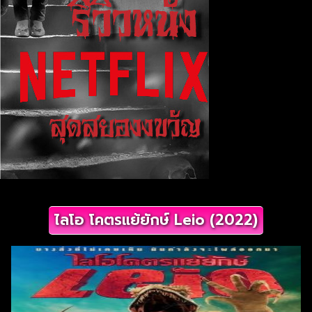
ไลโอ โคตรแย้ยักษ์ Leio (2022)