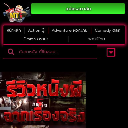
สมัครสมาชิก
หน้าหลัก
Action บู๊
Adventure ผจญภัย
Comedy ตลก
Drama ดราม่า
พากย์ไทย
Adventure ผจญภัย
ดูหนังภาคต่อ
Comedy ตลก
Drama ดราม่า
Thriller ระทึกขวัญ
Horror สยองขวัญ
หนังใหม่2023